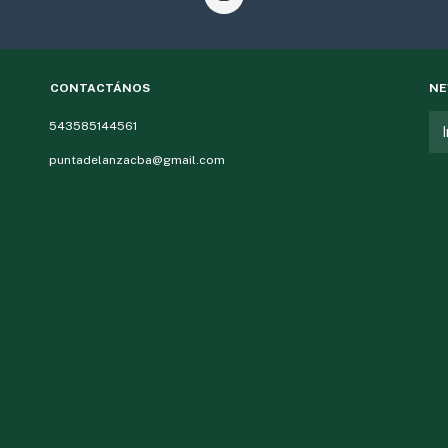
CONTACTÁNOS
NE
543585144561
puntadelanzacba@gmail.com