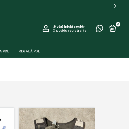
0
¡Hola!
Iniciá sesión
O podés registrarte
A PDL
REGALÁ PDL